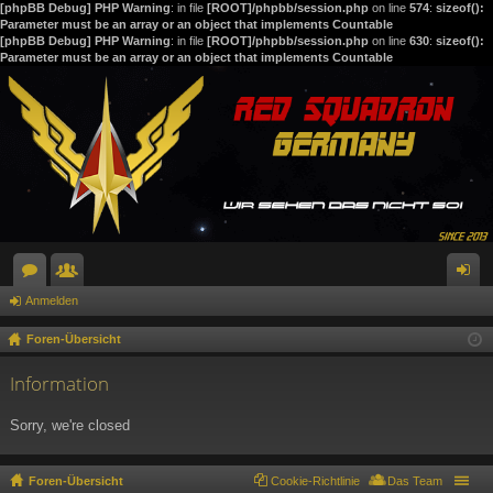
[phpBB Debug] PHP Warning
: in file
[ROOT]/phpbb/session.php
on line
574
:
sizeof():
Parameter must be an array or an object that implements Countable
[phpBB Debug] PHP Warning
: in file
[ROOT]/phpbb/session.php
on line
630
:
sizeof():
Parameter must be an array or an object that implements Countable
Anmelden
or
itg
n
en
lie
m
Foren-Übersicht
de
el
Information
r
de
Sorry, we're closed
n
Foren-Übersicht
Cookie-Richtlinie
Das Team