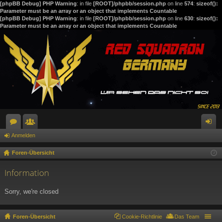
[phpBB Debug] PHP Warning
: in file
[ROOT]/phpbb/session.php
on line
574
:
sizeof():
Parameter must be an array or an object that implements Countable
[phpBB Debug] PHP Warning
: in file
[ROOT]/phpbb/session.php
on line
630
:
sizeof():
Parameter must be an array or an object that implements Countable
Anmelden
or
itg
n
en
lie
m
Foren-Übersicht
de
el
Information
r
de
Sorry, we're closed
n
Foren-Übersicht
Cookie-Richtlinie
Das Team