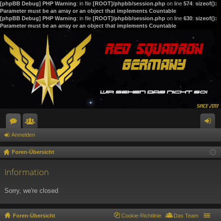
[phpBB Debug] PHP Warning
: in file
[ROOT]/phpbb/session.php
on line
574
:
sizeof():
Parameter must be an array or an object that implements Countable
[phpBB Debug] PHP Warning
: in file
[ROOT]/phpbb/session.php
on line
630
:
sizeof():
Parameter must be an array or an object that implements Countable
Anmelden
or
itg
n
en
lie
m
Foren-Übersicht
de
el
Information
r
de
Sorry, we're closed
n
Foren-Übersicht
Cookie-Richtlinie
Das Team