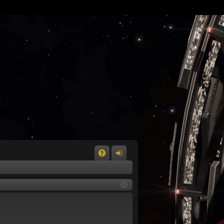
A
n
Q
m
el
de