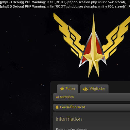
[phpBB Debug] PHP Warning
: in file
[ROOT]/phpbb/session.php
on line
574
:
sizeof():
[phpBB Debug] PHP Warning
: in file
[ROOT]/phpbb/session.php
on line
630
:
sizeof():
Foren
Mitglieder
Anmelden
Foren-Übersicht
Information
Sorry, we're closed