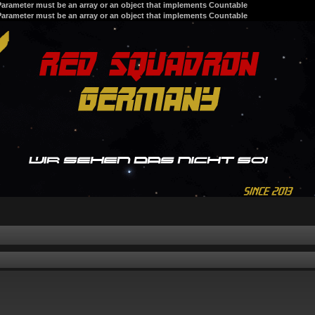
 Parameter must be an array or an object that implements Countable
 Parameter must be an array or an object that implements Countable