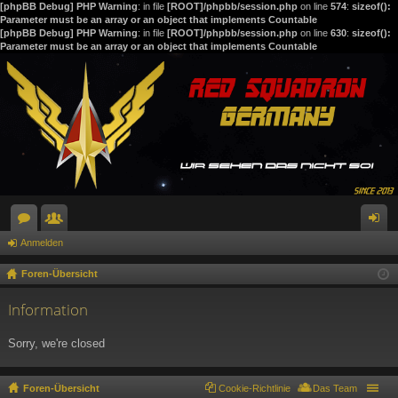
[phpBB Debug] PHP Warning
: in file
[ROOT]/phpbb/session.php
on line
574
:
sizeof():
Parameter must be an array or an object that implements Countable
[phpBB Debug] PHP Warning
: in file
[ROOT]/phpbb/session.php
on line
630
:
sizeof():
Parameter must be an array or an object that implements Countable
Anmelden
or
itg
n
en
lie
m
Foren-Übersicht
de
el
Information
r
de
Sorry, we're closed
n
Foren-Übersicht
Cookie-Richtlinie
Das Team