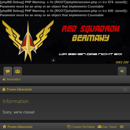
[phpBB Debug] PHP Warning
: in file
[ROOT]/phpbb/session.php
on line
574
:
sizeof():
Parameter must be an array or an object that implements Countable
[phpBB Debug] PHP Warning
: in file
[ROOT]/phpbb/session.php
on line
630
:
sizeof():
Parameter must be an array or an object that implements Countable
Anmelden
or
itg
n
en
lie
m
Foren-Übersicht
de
el
Information
r
de
Sorry, we're closed
n
Foren-Übersicht
Cookie-Richtlinie
Das Team