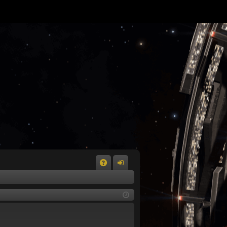
A
n
Q
m
el
de