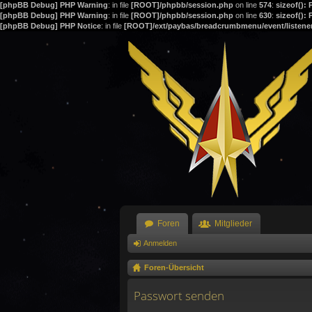
[phpBB Debug] PHP Warning
: in file
[ROOT]/phpbb/session.php
on line
574
:
sizeof():
[phpBB Debug] PHP Warning
: in file
[ROOT]/phpbb/session.php
on line
630
:
sizeof():
[phpBB Debug] PHP Notice
: in file
[ROOT]/ext/paybas/breadcrumbmenu/event/listene
Foren
Mitglieder
Anmelden
Foren-Übersicht
Passwort senden