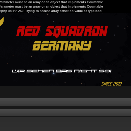
 Parameter must be an array or an object that implements Countable
 Parameter must be an array or an object that implements Countable
r.php
on line
259
:
Trying to access array offset on value of type bool