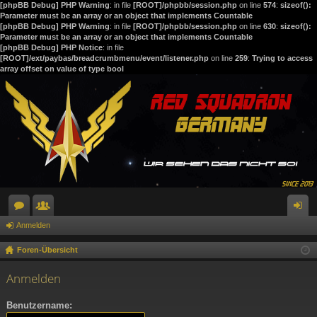
[phpBB Debug] PHP Warning
: in file
[ROOT]/phpbb/session.php
on line
574
:
sizeof():
Parameter must be an array or an object that implements Countable
[phpBB Debug] PHP Warning
: in file
[ROOT]/phpbb/session.php
on line
630
:
sizeof():
Parameter must be an array or an object that implements Countable
[phpBB Debug] PHP Notice
: in file
[ROOT]/ext/paybas/breadcrumbmenu/event/listener.php
on line
259
:
Trying to access
array offset on value of type bool
Anmelden
or
itg
n
en
lie
m
Foren-Übersicht
de
el
Anmelden
r
de
Benutzername:
n