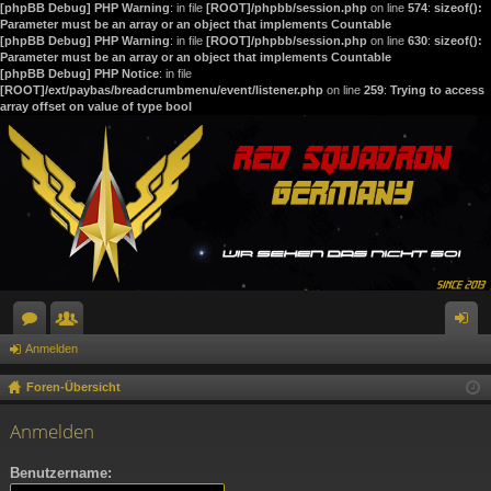
[phpBB Debug] PHP Warning
: in file
[ROOT]/phpbb/session.php
on line
574
:
sizeof():
Parameter must be an array or an object that implements Countable
[phpBB Debug] PHP Warning
: in file
[ROOT]/phpbb/session.php
on line
630
:
sizeof():
Parameter must be an array or an object that implements Countable
[phpBB Debug] PHP Notice
: in file
[ROOT]/ext/paybas/breadcrumbmenu/event/listener.php
on line
259
:
Trying to access
array offset on value of type bool
Anmelden
or
itg
n
en
lie
m
Foren-Übersicht
de
el
Anmelden
r
de
Benutzername:
n