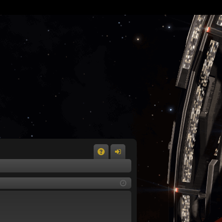
A
n
Q
m
el
de