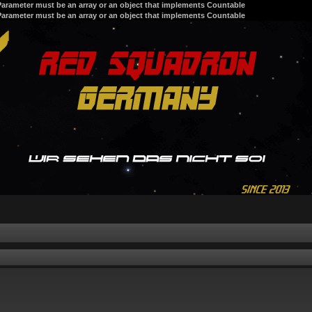
 Parameter must be an array or an object that implements Countable
 Parameter must be an array or an object that implements Countable