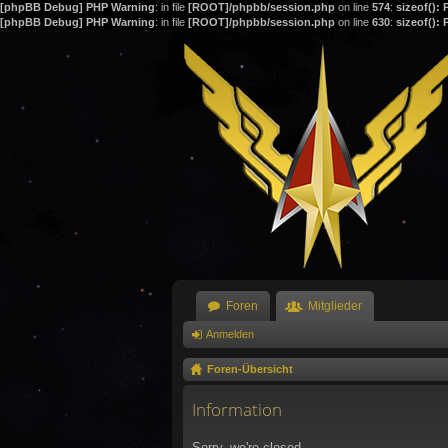
[phpBB Debug] PHP Warning
: in file
[ROOT]/phpbb/session.php
on line
574
:
sizeof():
[phpBB Debug] PHP Warning
: in file
[ROOT]/phpbb/session.php
on line
630
:
sizeof():
Foren
Mitglieder
Anmelden
Foren-Übersicht
Information
Sorry, we're closed