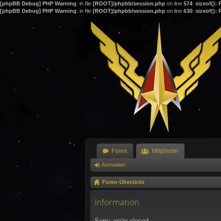
[phpBB Debug] PHP Warning
: in file
[ROOT]/phpbb/session.php
on line
574
:
sizeof():
[phpBB Debug] PHP Warning
: in file
[ROOT]/phpbb/session.php
on line
630
:
sizeof():
Foren
Mitglieder
Anmelden
Foren-Übersicht
Information
Sorry, we're closed