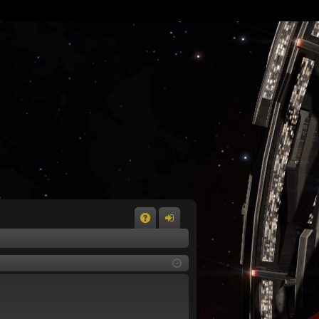
A
n
Q
m
el
de