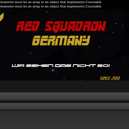
 Parameter must be an array or an object that implements Countable
 Parameter must be an array or an object that implements Countable