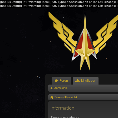
[phpBB Debug] PHP Warning
: in file
[ROOT]/phpbb/session.php
on line
574
:
sizeof():
[phpBB Debug] PHP Warning
: in file
[ROOT]/phpbb/session.php
on line
630
:
sizeof():
Foren
Mitglieder
Anmelden
Foren-Übersicht
Information
Sorry, we're closed