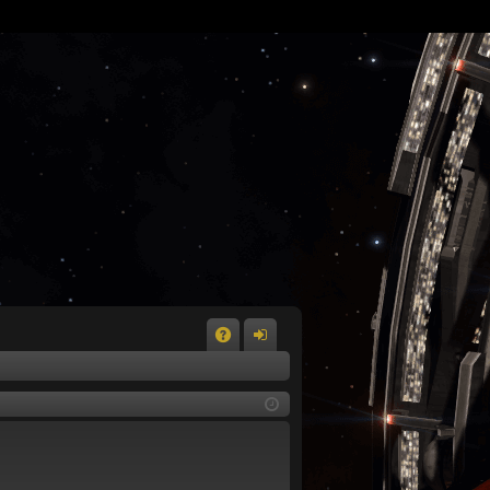
A
n
Q
m
el
de