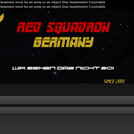
 Parameter must be an array or an object that implements Countable
 Parameter must be an array or an object that implements Countable