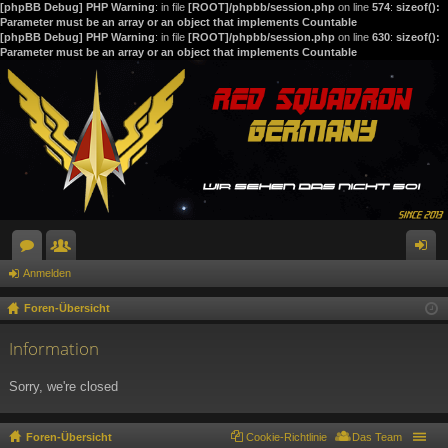
[phpBB Debug] PHP Warning
: in file
[ROOT]/phpbb/session.php
on line
574
:
sizeof():
Parameter must be an array or an object that implements Countable
[phpBB Debug] PHP Warning
: in file
[ROOT]/phpbb/session.php
on line
630
:
sizeof():
Parameter must be an array or an object that implements Countable
Anmelden
or
itg
n
en
lie
m
Foren-Übersicht
de
el
Information
r
de
Sorry, we're closed
n
Foren-Übersicht
Cookie-Richtlinie
Das Team