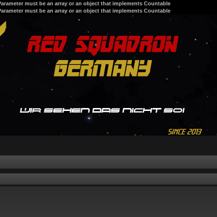
 Parameter must be an array or an object that implements Countable
 Parameter must be an array or an object that implements Countable