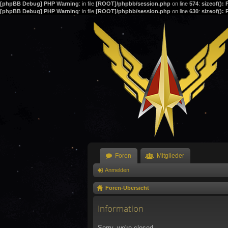
[phpBB Debug] PHP Warning
: in file
[ROOT]/phpbb/session.php
on line
574
:
sizeof():
[phpBB Debug] PHP Warning
: in file
[ROOT]/phpbb/session.php
on line
630
:
sizeof():
Foren
Mitglieder
Anmelden
Foren-Übersicht
Information
Sorry, we're closed