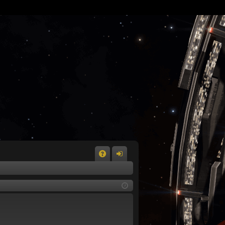
A
n
Q
m
el
de