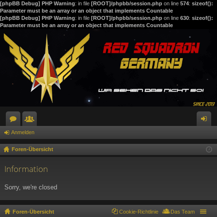
[phpBB Debug] PHP Warning
: in file
[ROOT]/phpbb/session.php
on line
574
:
sizeof():
Parameter must be an array or an object that implements Countable
[phpBB Debug] PHP Warning
: in file
[ROOT]/phpbb/session.php
on line
630
:
sizeof():
Parameter must be an array or an object that implements Countable
Anmelden
or
itg
n
en
lie
m
Foren-Übersicht
de
el
Information
r
de
Sorry, we're closed
n
Foren-Übersicht
Cookie-Richtlinie
Das Team